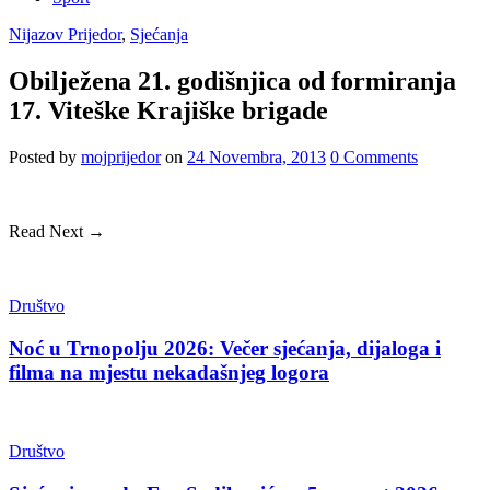
Nijazov Prijedor
,
Sjećanja
Obilježena 21. godišnjica od formiranja
17. Viteške Krajiške brigade
Posted
by
mojprijedor
on
24 Novembra, 2013
0
Comments
Read Next →
Društvo
Noć u Trnopolju 2026: Večer sjećanja, dijaloga i
filma na mjestu nekadašnjeg logora
Društvo