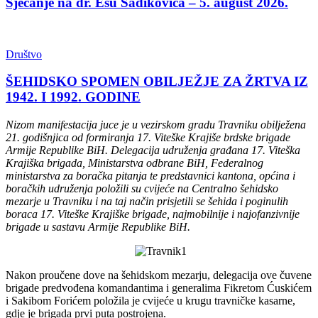
Sjećanje na dr. Esu Sadikovića – 5. august 2026.
Društvo
ŠEHIDSKO SPOMEN OBILJEŽJE ZA ŽRTVA IZ
1942. I 1992. GODINE
Nizom manifestacija juce je u vezirskom gradu Travniku obilježena
21. godišnjica od formiranja 17. Viteške Krajiše brdske brigade
Armije Republike BiH. Delegacija udruženja građana 17. Viteška
Krajiška brigada, Ministarstva odbrane BiH, Federalnog
ministarstva za boračka pitanja te predstavnici kantona, općina i
boračkih udruženja položili su cvijeće na Centralno šehidsko
mezarje u Travniku i na taj način prisjetili se šehida i poginulih
boraca 17. Viteške Krajiške brigade, najmobilnije i najofanzivnije
brigade u sastavu Armije Republike BiH.
Nakon proučene dove na šehidskom mezarju, delegacija ove čuvene
brigade predvođena komandantima i generalima Fikretom Ćuskićem
i Sakibom Forićem položila je cvijeće u krugu travničke kasarne,
gdje je brigada prvi puta postrojena.