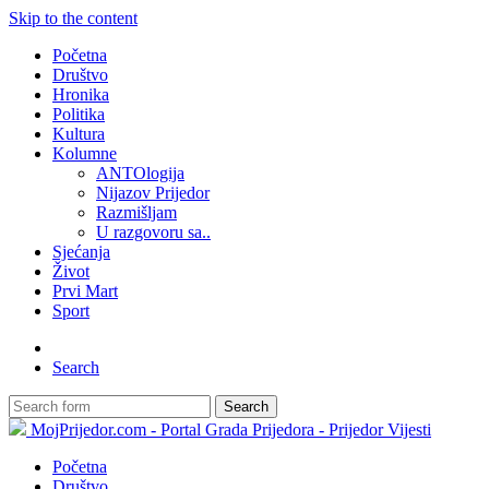
Skip to the content
Početna
Društvo
Hronika
Politika
Kultura
Kolumne
ANTOlogija
Nijazov Prijedor
Razmišljam
U razgovoru sa..
Sjećanja
Život
Prvi Mart
Sport
Search
Search
MojPrijedor.com - Portal Grada Prijedora - Prijedor Vijesti
Početna
Društvo