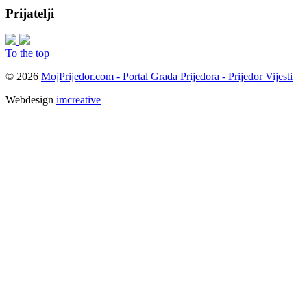
Prijatelji
To the top
© 2026
MojPrijedor.com - Portal Grada Prijedora - Prijedor Vijesti
Webdesign
imcreative