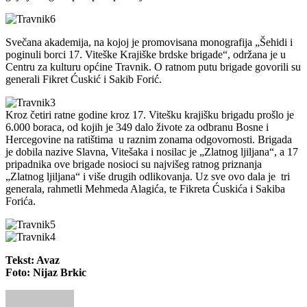
Svečana akademija, na kojoj je promovisana monografija „Šehidi i
poginuli borci 17. Viteške Krajiške brdske brigade“, održana je u
Centru za kulturu općine Travnik. O ratnom putu brigade govorili su
generali Fikret Ćuskić i Sakib Forić.
Kroz četiri ratne godine kroz 17. Vitešku krajišku brigadu prošlo je
6.000 boraca, od kojih je 349 dalo živote za odbranu Bosne i
Hercegovine na ratištima u raznim zonama odgovornosti. Brigada
je dobila nazive Slavna, Vitešaka i nosilac je „Zlatnog ljiljana“, a 17
pripadnika ove brigade nosioci su najvišeg ratnog priznanja
„Zlatnog ljiljana“ i više drugih odlikovanja. Uz sve ovo dala je tri
generala, rahmetli Mehmeda Alagića, te Fikreta Ćuskića i Sakiba
Forića.
Tekst: Avaz
Foto: Nijaz Brkic