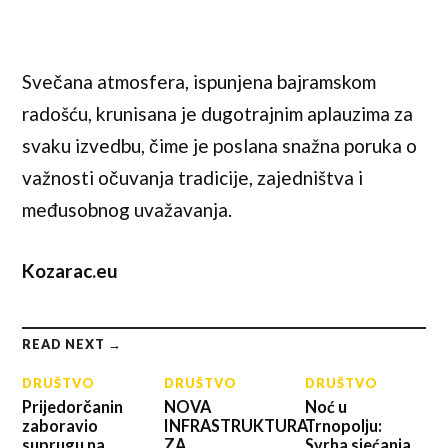
Svečana atmosfera, ispunjena bajramskom
radošću, krunisana je dugotrajnim aplauzima za
svaku izvedbu, čime je poslana snažna poruka o
važnosti očuvanja tradicije, zajedništva i
međusobnog uvažavanja.
Kozarac.eu
READ NEXT →
DRUŠTVO
DRUŠTVO
DRUŠTVO
Prijedorčanin
NOVA
Noć u
zaboravio
INFRASTRUKTURA
Trnopolju:
suprugu na
ZA
Svrha sjećanja