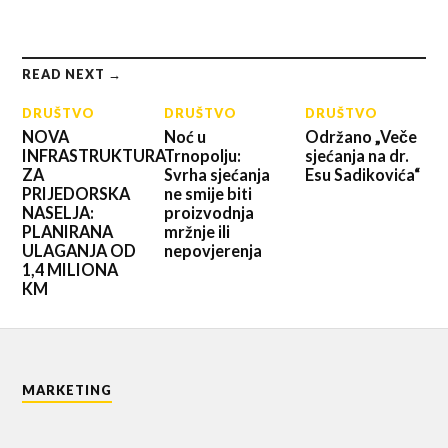
READ NEXT →
DRUŠTVO
DRUŠTVO
DRUŠTVO
NOVA
Noć u
Održano „Veče
INFRASTRUKTURA
Trnopolju:
sjećanja na dr.
ZA
Svrha sjećanja
Esu Sadikovića“
PRIJEDORSKA
ne smije biti
NASELJA:
proizvodnja
PLANIRANA
mržnje ili
ULAGANJA OD
nepovjerenja
1,4 MILIONA
KM
MARKETING