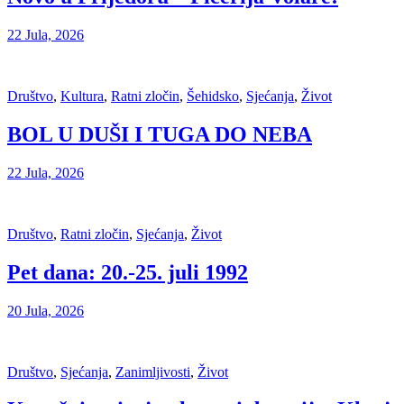
22 Jula, 2026
Društvo
,
Kultura
,
Ratni zločin
,
Šehidsko
,
Sjećanja
,
Život
BOL U DUŠI I TUGA DO NEBA
22 Jula, 2026
Društvo
,
Ratni zločin
,
Sjećanja
,
Život
Pet dana: 20.-25. juli 1992
20 Jula, 2026
Društvo
,
Sjećanja
,
Zanimljivosti
,
Život