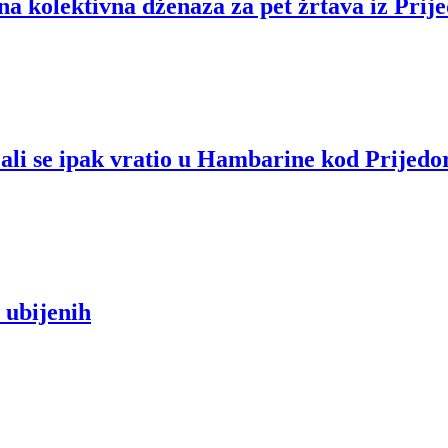
na kolektivna dženaza za pet žrtava iz Prij
, ali se ipak vratio u Hambarine kod Prije
 ubijenih