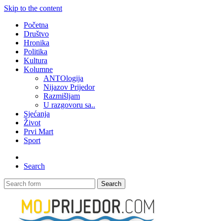
Skip to the content
Početna
Društvo
Hronika
Politika
Kultura
Kolumne
ANTOlogija
Nijazov Prijedor
Razmišljam
U razgovoru sa..
Sjećanja
Život
Prvi Mart
Sport
Search
Search