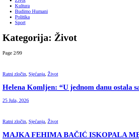
Život
Kultura
Budimo Humani
Politika
Sport
Kategorija:
Život
Page 2
/
99
Ratni zločin
,
Sjećanja
,
Život
Helena Komljen: “U jednom danu ostala sa
25 Jula, 2026
Ratni zločin
,
Sjećanja
,
Život
MAJKA FEHIMA BAČIĆ ISKOPALA M