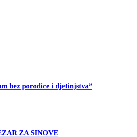
m bez porodice i djetinjstva”
EZAR ZA SINOVE