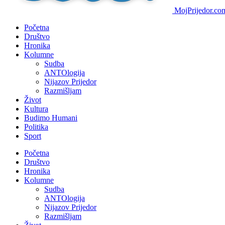
MojPrijedor.com 
Početna
Društvo
Hronika
Kolumne
Sudba
ANTOlogija
Nijazov Prijedor
Razmišljam
Život
Kultura
Budimo Humani
Politika
Sport
Početna
Društvo
Hronika
Kolumne
Sudba
ANTOlogija
Nijazov Prijedor
Razmišljam