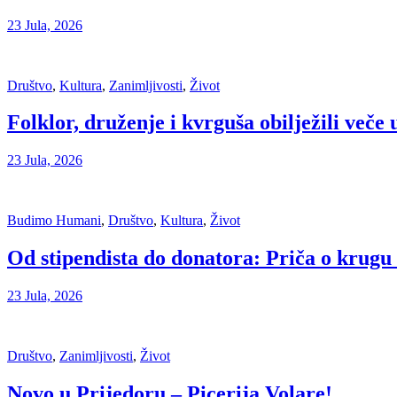
23 Jula, 2026
Društvo
,
Kultura
,
Zanimljivosti
,
Život
Folklor, druženje i kvrguša obilježili veče
23 Jula, 2026
Budimo Humani
,
Društvo
,
Kultura
,
Život
Od stipendista do donatora: Priča o krugu 
23 Jula, 2026
Društvo
,
Zanimljivosti
,
Život
Novo u Prijedoru – Picerija Volare!