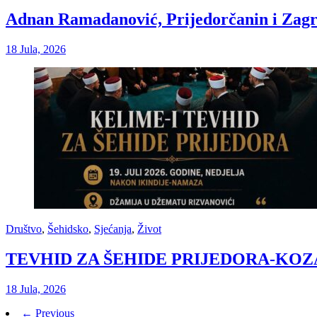
Adnan Ramadanović, Prijedorčanin i Zagrep
18 Jula, 2026
Društvo
,
Šehidsko
,
Sjećanja
,
Život
TEVHID ZA ŠEHIDE PRIJEDORA-KO
18 Jula, 2026
← Previous