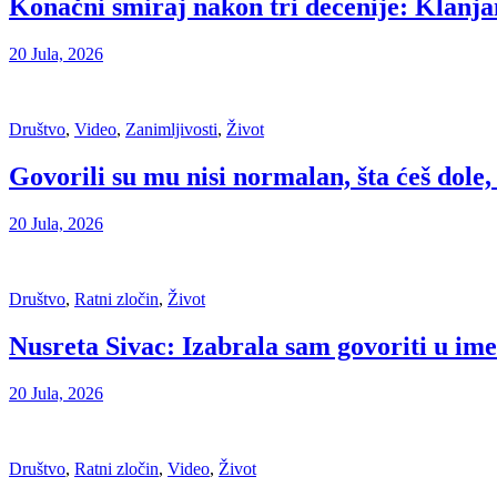
Konačni smiraj nakon tri decenije: Klanja
20 Jula, 2026
Društvo
,
Video
,
Zanimljivosti
,
Život
Govorili su mu nisi normalan, šta ćeš dole
20 Jula, 2026
Društvo
,
Ratni zločin
,
Život
Nusreta Sivac: Izabrala sam govoriti u ime
20 Jula, 2026
Društvo
,
Ratni zločin
,
Video
,
Život