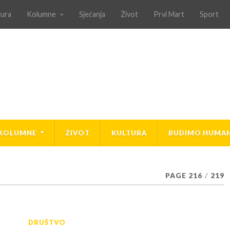
tura
Kolumne
Sjećanja
Život
Prvi Mart
Sport
KOLUMNE
ŽIVOT
KULTURA
BUDIMO HUMAN
PAGE 216
/
219
DRUŠTVO