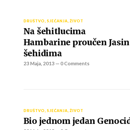
DRUŠTVO
,
SJEĆANJA
,
ŽIVOT
Na šehitlucima
Hambarine proučen Jasin
šehidima
23 Maja, 2013
—
0 Comments
DRUŠTVO
,
SJEĆANJA
,
ŽIVOT
Bio jednom jedan Genoci