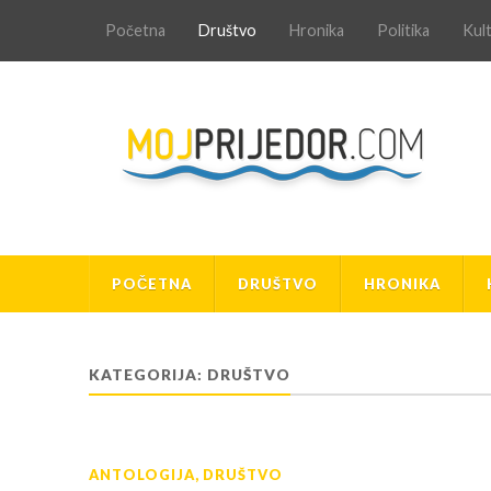
Početna
Društvo
Hronika
Politika
Kul
POČETNA
DRUŠTVO
HRONIKA
KATEGORIJA:
DRUŠTVO
ANTOLOGIJA
,
DRUŠTVO