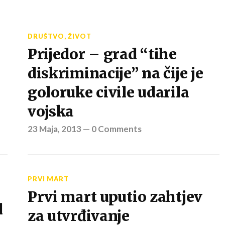
DRUŠTVO
,
ŽIVOT
Prijedor – grad “tihe
diskriminacije” na čije je
goloruke civile udarila
vojska
23 Maja, 2013
—
0 Comments
PRVI MART
Prvi mart uputio zahtjev
d
za utvrđivanje